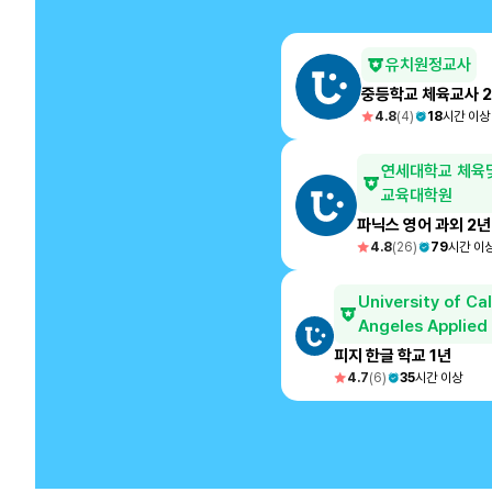
유치원정교사
중등학교 체육교사 
4.8
(
4
)
18
시간 이상
연세대학교 체육
교육대학원
파닉스 영어 과외 2년
4.8
(
26
)
79
시간 이
University of Cal
Angeles Applied 
피지 한글 학교 1년
4.7
(
6
)
35
시간 이상