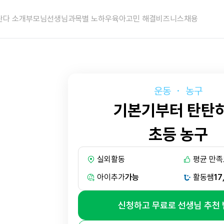
란다 소개
부모님
선생님
과목별 노하우
육아고민 해결
비즈니스
채용
운동
・
농구
기본기부터 탄탄
초등 농구
실외활동
평균 만족
아이추가
가능
활동쌤
17
신청하고 무료로 선생님 추천