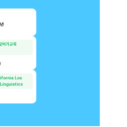
2년
및여가교육
상
ifornia Los
Linguistics