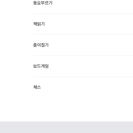
동요부르기
책읽기
종이접기
보드게임
체스