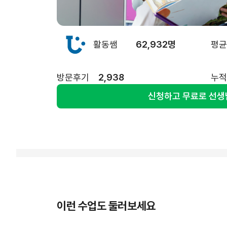
활동쌤
62,932명
평
방문후기
2,938
누
신청하고 무료로 선생
이런 수업도 둘러보세요