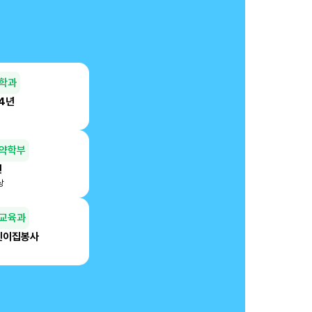
학과
 4년
약학부
년
상
교육과
린이집봉사