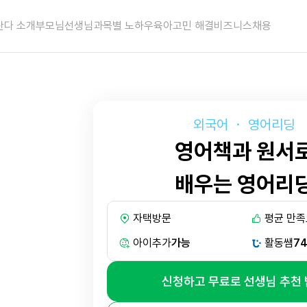
란다 소개
부모님
선생님
과목별 노하우
육아고민 해결
비즈니스
채용
외국어
・
영어리딩
영어책과 원서
배우는 영어리
자택방문
평균 만족
아이추가
가능
활동쌤
74
신청하고 무료로 선생님 추천