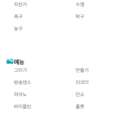
자전거
수영
축구
탁구
농구
예능
그리기
만들기
방송댄스
리코더
피아노
단소
바이올린
플룻