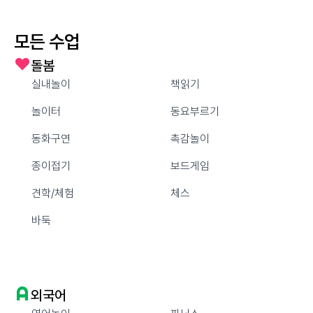
모든 수업
돌봄
실내놀이
책읽기
놀이터
동요부르기
동화구연
촉감놀이
종이접기
보드게임
견학/체험
체스
바둑
외국어