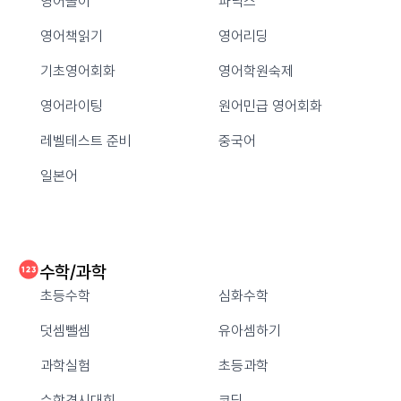
영어놀이
파닉스
영어책읽기
영어리딩
기초영어회화
영어학원숙제
영어라이팅
원어민급 영어회화
레벨테스트 준비
중국어
일본어
수학/과학
초등수학
심화수학
덧셈뺄셈
유아셈하기
과학실험
초등과학
수학경시대회
코딩