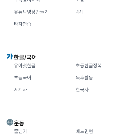
유튜브영상만들기
PPT
타자연습
한글/국어
유아첫한글
초등한글정복
초등국어
독후활동
세계사
한국사
운동
줄넘기
배드민턴