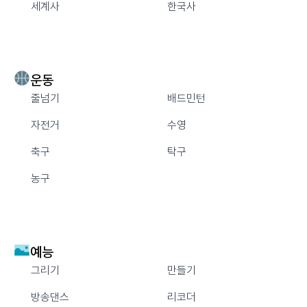
세계사
한국사
운동
줄넘기
배드민턴
자전거
수영
축구
탁구
농구
예능
그리기
만들기
방송댄스
리코더