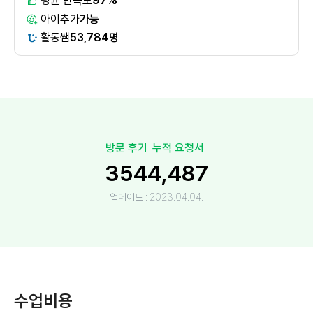
평균 만족도
97%
아이추가
가능
활동쌤
53,784명
방문 후기
누적 요청서
354
4,487
업데이트 :
2023.04.04.
수업비용