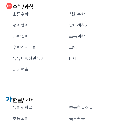
수학/과학
초등수학
심화수학
덧셈뺄셈
유아셈하기
과학실험
초등과학
수학경시대회
코딩
유튜브영상만들기
PPT
타자연습
한글/국어
유아첫한글
초등한글정복
초등국어
독후활동