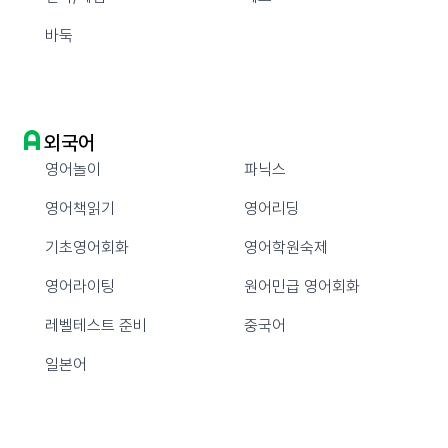
바둑
외국어
영어놀이
파닉스
영어책읽기
영어리딩
기초영어회화
영어학원숙제
영어라이팅
원어민급 영어회화
레벨테스트 준비
중국어
일본어