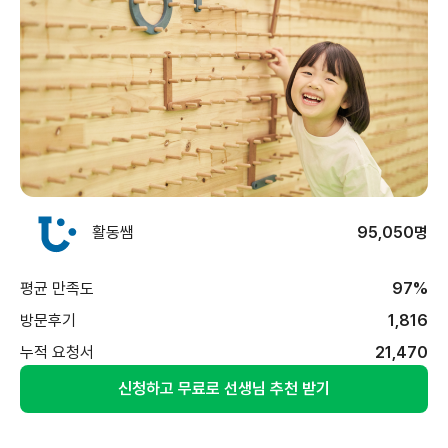
활동쌤
95,050명
평균 만족도
97%
방문후기
1,816
누적 요청서
21,470
신청하고 무료로 선생님 추천 받기