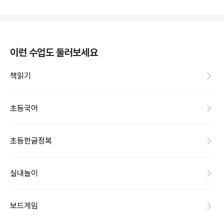
이런 수업도 둘러보세요
책읽기
초등국어
초등한글정복
실내놀이
보드게임